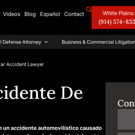
White Plains:
Videos
Blog
Español
Contact
(914) 574-83
l Defense Attorney
Business & Commercial Litigatio
Car Accident Lawyer
idente De
Con
en un accidente automovilístico causado