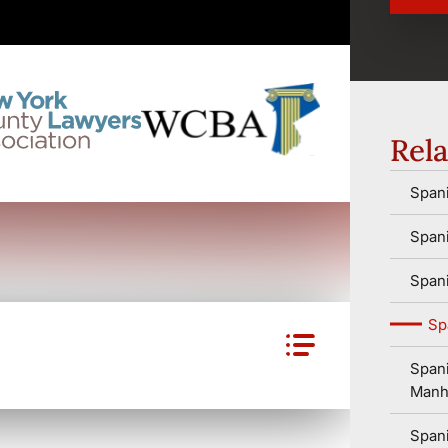
Rela
Spani
Spani
Span
Sp
Spani
Manh
Spani