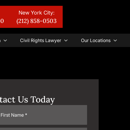
New York City:
30
(212) 858-0503
n
Civil Rights Lawyer
Our Locations
tact Us Today