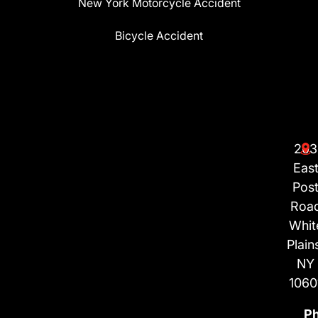
New York Motorcycle Accident
Bicycle Accident
203
Eas
Pos
Roa
Whit
Plain
NY
1060
P