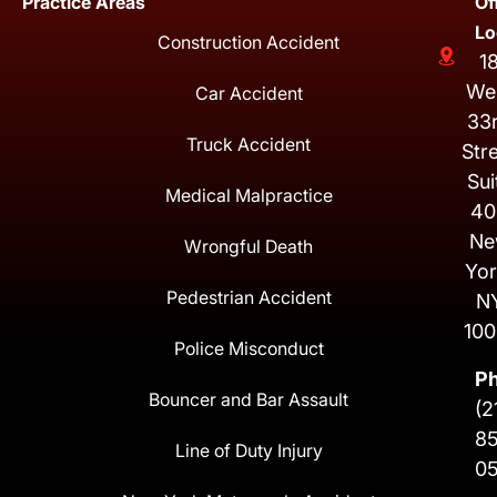
Practice Areas
Of
Lo
Construction Accident
1
We
Car Accident
33
Truck Accident
Str
Sui
Medical Malpractice
40
Ne
Wrongful Death
Yor
Pedestrian Accident
N
100
Police Misconduct
P
Bouncer and Bar Assault
(2
8
Line of Duty Injury
0