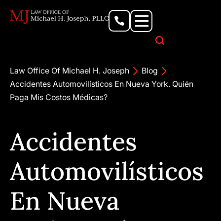
Personal Injury Lawyer
Criminal Defense Attorney
Business & Commercial Litigation
Civil Rights Lawyer
Our Locations
Law Office Of Michael H. Joseph
Blog
Accidentes Automovilísticos En Nueva York. Quién
Paga Mis Costos Médicas?
Accidentes
Automovilísticos
En Nueva